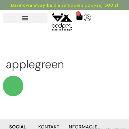
Darmowa
wysyłka
dla zamówień powyżej
500 zł
0
applegreen
SOCIAL
KONTAKT
INFORMACJE