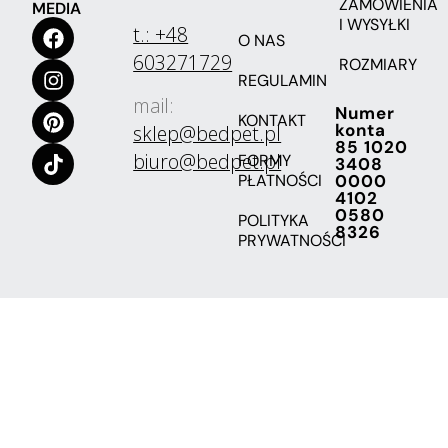
ZAMÓWIENIA
MEDIA
I WYSYŁKI
t.: +48
O NAS
603271729
ROZMIARY
REGULAMIN
mail:
Numer
KONTAKT
konta
sklep@bedpet.pl
85 1020
biuro@bedpet.pl
FORMY
3408
PŁATNOŚCI
0000
4102
0580
POLITYKA
8326
PRYWATNOŚCI