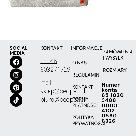
SOCIAL
KONTAKT
INFORMACJE
ZAMÓWIENIA
MEDIA
I WYSYŁKI
t.: +48
O NAS
603271729
ROZMIARY
REGULAMIN
mail:
Numer
KONTAKT
konta
sklep@bedpet.pl
85 1020
biuro@bedpet.pl
FORMY
3408
PŁATNOŚCI
0000
4102
0580
POLITYKA
8326
PRYWATNOŚCI