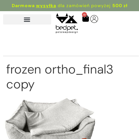
Darmowa
wysyłka
dla zamówień powyżej
500 zł
0
frozen ortho_final3
copy