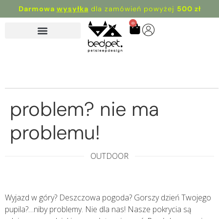
Darmowa
wysyłka
dla zamówień powyżej
500 zł
0
problem? nie ma
problemu!
OUTDOOR
Wyjazd w góry? Deszczowa pogoda? Gorszy dzień Twojego
pupila?…niby problemy. Nie dla nas! Nasze pokrycia są