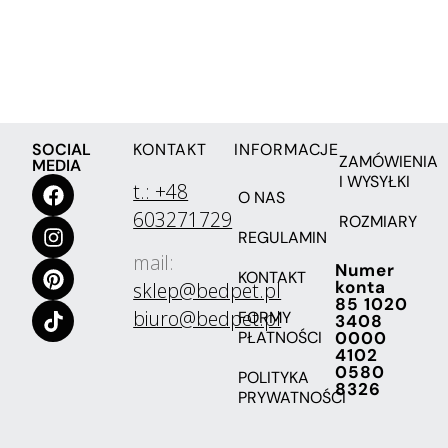
SOCIAL
KONTAKT
INFORMACJE
ZAMÓWIENIA
MEDIA
I WYSYŁKI
t.: +48
O NAS
603271729
ROZMIARY
REGULAMIN
mail:
Numer
KONTAKT
konta
sklep@bedpet.pl
85 1020
biuro@bedpet.pl
FORMY
3408
PŁATNOŚCI
0000
4102
0580
POLITYKA
8326
PRYWATNOŚCI